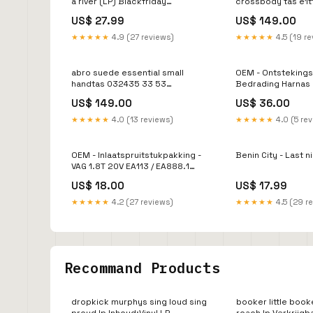
a river (LP) Blackfriday
crossbody tas e1t
Uitverkoop Reggae
Jonis
US$ 27.99
US$ 149.00
★★★★★
4.9 (27 reviews)
★★★★★
4.5 (19 r
abro suede essential small
OEM - Ontsteking
handtas 032435 33 53
Bedrading Harnas 
YGroup_k2b2d25-002
Audi 2.0 / 1.8 Kleu
US$ 149.00
US$ 36.00
★★★★★
4.0 (13 reviews)
★★★★★
4.0 (5 re
OEM - Inlaatspruitstukpakking -
Benin City - Last n
VAG 1.8T 20V EA113 / EA888.1
subaru-impreza-gd---01-07-sti--
US$ 18.00
US$ 17.99
-265-esi3216424
★★★★★
4.2 (27 reviews)
★★★★★
4.5 (29 r
Recommand Products
dropkick murphys sing loud sing
booker little booke
proud lp Inhoud:Vinyl LP
roach lp Verkrijgb