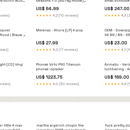
fk150101 w25
seasons 1-3 (blu ray movie)
small schoude
symfonische-metalband
017 Cambridge
US$ 64.99
US$ 247.00
eviews)
★★★★★
4.2 (10 reviews)
★★★★★
4.3 (
sspoel
Melenas - Ahora (LP) K-pop
OEM - Downpip
Rood / Blauw -
S4 B8 / B9 - S5
r:blauw
Gereedschap
US$ 27.99
US$ 23.00
views)
★★★★★
4.2 (17 reviews)
★★★★★
4.1 (1
ight (CD) Vinyl
Phonak Virto P90 Titanium
Airmatic - Ver
phonak-oplader
luchtvering - A
Exterieur Acc
US$ 1223.75
US$ 169.00
eviews)
★★★★★
4.0 (30 reviews)
★★★★★
4.6 (
r little 4 max
martha argerich chopin the
fuck pretty sl
aar vanaf:04-
legendary 1965 recording lp
Coincidence