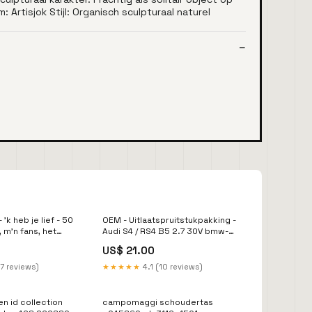
 Artisjok Stijl: Organisch sculpturaal naturel
'k heb je lief - 50
OEM - Uitlaatspruitstukpakking -
 m'n fans, het
Audi S4 / RS4 B5 2.7 30V bmw-
) HEAVY
x6-g06---20----40ix-esi8295653
US$ 21.00
7 reviews)
★★★★★
4.1 (10 reviews)
en id collection
campomaggi schoudertas