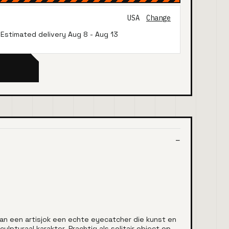
USA
Change
· Estimated delivery
Aug 8
-
Aug 13
van een artisjok een echte eyecatcher die kunst en
pturaal karakter. Prachtig als solitair object op