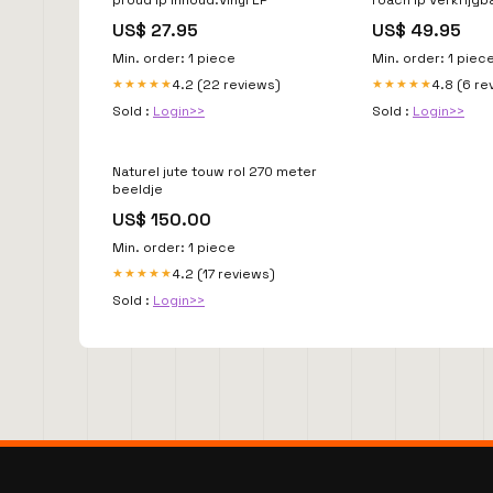
10-2024
US$ 27.95
US$ 49.95
Min. order: 1 piece
Min. order: 1 piec
4.2 (22 reviews)
4.8 (6 re
★★★★★
★★★★★
Sold :
Login>>
Sold :
Login>>
Naturel jute touw rol 270 meter
beeldje
US$ 150.00
Min. order: 1 piece
4.2 (17 reviews)
★★★★★
Sold :
Login>>