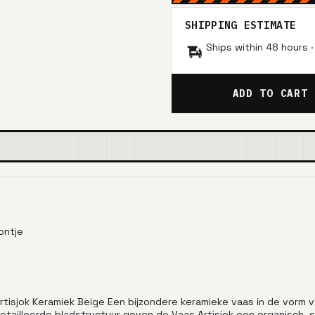
SHIPPING ESTIMATE
Ships within 48 hours 
ADD TO CART
ontje
Artisjok Keramiek Beige Een bijzondere keramieke vaas in de vorm 
ailleerde bladstructuur geven de Vaas Artisjok een organisch, scul