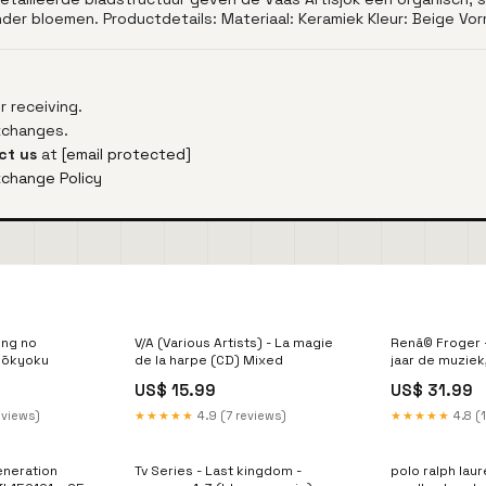
der bloemen. Productdetails: Materiaal: Keramiek Kleur: Beige Vorm:
 receiving.
exchanges.
ct us
at
[email protected]
xchange Policy
ing no
V/A (Various Artists) - La magie
Renã© Froger - 
yōkyoku
de la harpe (CD) Mixed
jaar de muziek,
(CD+DVD video
US$ 15.99
US$ 31.99
eviews)
★★★★★
4.9 (7 reviews)
★★★★★
4.8 (1
eneration
Tv Series - Last kingdom -
polo ralph laur