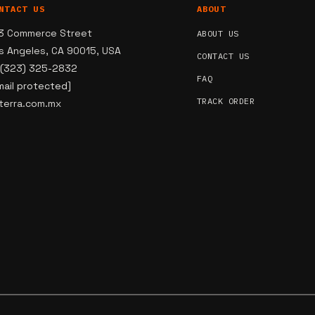
NTACT US
ABOUT
3 Commerce Street
ABOUT US
s Angeles, CA 90015, USA
CONTACT US
 (323) 325-2832
FAQ
mail protected]
TRACK ORDER
terra.com.mx