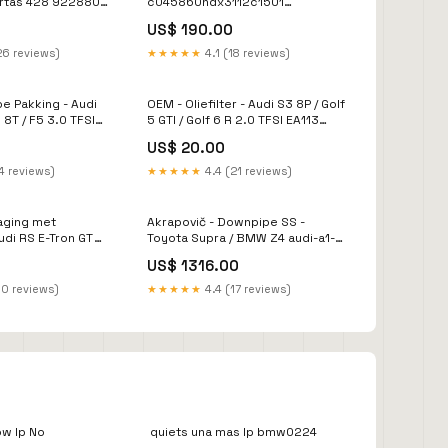
rtas 428 922880
c045860ndx3112c1501
YGroup_mbb6a26-014
US$ 190.00
26 reviews)
★★★★★
4.1 (18 reviews)
e Pakking - Audi
OEM - Oliefilter - Audi S3 8P / Golf
 8T / F5 3.0 TFSI
5 GTI / Golf 6 R 2.0 TFSI EA113
lamborghini-huracan-lb63x---14--
US$ 20.00
--5-2-fsi---580---610---640-
esi1301319
4 reviews)
★★★★★
4.4 (21 reviews)
laging met
Akrapovič - Downpipe SS -
udi RS E-Tron GT
Toyota Supra / BMW Z4 audi-a1-
essoires
gb---18----1-5-tsi-esi5922071
US$ 1316.00
10 reviews)
★★★★★
4.4 (17 reviews)
ow lp No
quiets una mas lp bmw0224