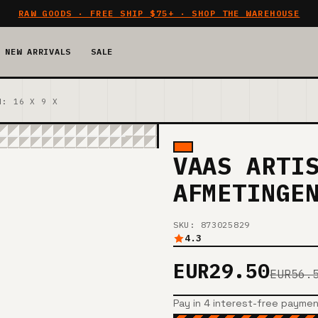
RAW GOODS · FREE SHIP $75+ · SHOP THE WAREHOUSE
NEW ARRIVALS
SALE
N: 16 X 9 X
VAAS ARTI
AFMETINGE
SKU: 873025829
4.3
EUR29.50
EUR56.
Pay in 4 interest-free payme