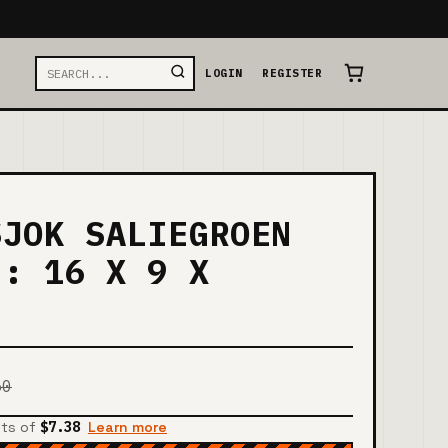
LOGIN
REGISTER
SJOK SALIEGROEN
N: 16 X 9 X
50
nts of
$7.38
Learn more