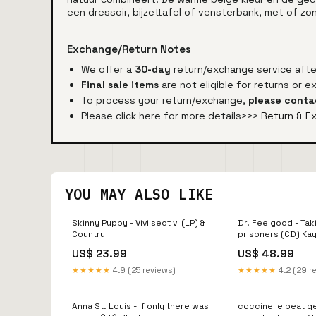
een dressoir, bijzettafel of vensterbank, met of zon
Exchange/Return Notes
We offer a
30-day
return/exchange service after
Final sale items
are not eligible for returns or 
To process your return/exchange,
please conta
Please click here for more details>>>
Return & E
YOU MAY ALSO LIKE
Skinny Puppy - Vivi sect vi (LP) &
Dr. Feelgood - Tak
Country
prisoners (CD) Ka
US$ 23.99
US$ 48.99
★★★★★
4.9 (25 reviews)
★★★★★
4.2 (29 r
Anna St. Louis - If only there was
coccinelle beat g