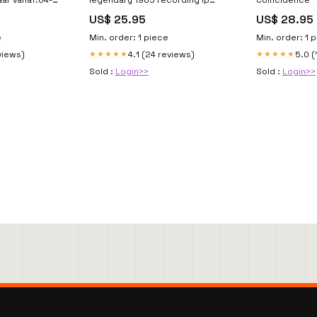
releasedate-13-01-2011
US$ 25.95
US$ 28.95
e
Min. order: 1 piece
Min. order: 1 
views)
4.1 (24 reviews)
5.0 (
★★★★★
★★★★★
Sold :
Login>>
Sold :
Login>>