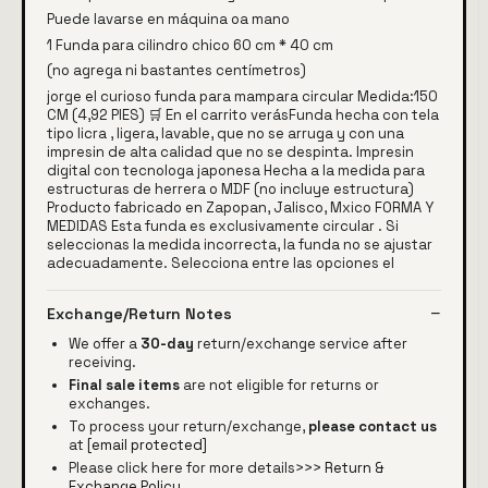
Puede lavarse en máquina oa mano
1 Funda para cilindro chico 60 cm * 40 cm
(no agrega ni bastantes centímetros)
jorge el curioso funda para mampara circular Medida:150
CM (4,92 PIES) 🛒 En el carrito verásFunda hecha con tela
tipo licra , ligera, lavable, que no se arruga y con una
impresin de alta calidad que no se despinta. Impresin
digital con tecnologa japonesa Hecha a la medida para
estructuras de herrera o MDF (no incluye estructura)
Producto fabricado en Zapopan, Jalisco, Mxico FORMA Y
MEDIDAS Esta funda es exclusivamente circular . Si
seleccionas la medida incorrecta, la funda no se ajustar
adecuadamente. Selecciona entre las opciones el
Exchange/Return Notes
We offer a
30-day
return/exchange service after
receiving.
Final sale items
are not eligible for returns or
exchanges.
To process your return/exchange,
please contact us
at
[email protected]
Please click here for more details>>>
Return &
Exchange Policy