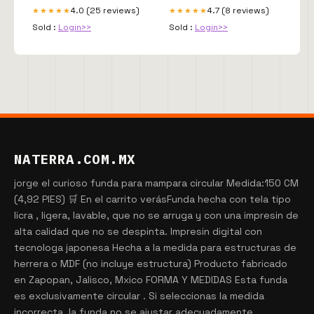
4.0 (25 reviews)
4.7 (8 reviews)
★★★★★
★★★★★
Sold :
Login>>
Sold :
Login>>
NATERRA.COM.MX
jorge el curioso funda para mampara circular Medida:150 CM
(4,92 PIES) 🛒 En el carrito verásFunda hecha con tela tipo
licra , ligera, lavable, que no se arruga y con una impresin de
alta calidad que no se despinta. Impresin digital con
tecnologa japonesa Hecha a la medida para estructuras de
herrera o MDF (no incluye estructura) Producto fabricado
en Zapopan, Jalisco, Mxico FORMA Y MEDIDAS Esta funda
es exclusivamente circular . Si seleccionas la medida
incorrecta, la funda no se ajustar adecuadamente.