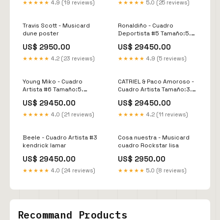
★★★★★
4.9 (19 reviews)
★★★★★
5.0 (25 reviews)
Travis Scott - Musicard
Ronaldiño - Cuadro
dune poster
Deportista #5 Tamaño:5.
50x70cm
US$ 2950.00
US$ 29450.00
★★★★★
4.2 (23 reviews)
★★★★★
4.9 (5 reviews)
Young Miko - Cuadro
CATRIEL & Paco Amoroso -
Artista #6 Tamaño:5.
Cuadro Artista Tamaño:3.
50x70cm
35x45cm
US$ 29450.00
US$ 29450.00
★★★★★
4.0 (21 reviews)
★★★★★
4.2 (11 reviews)
Beele - Cuadro Artista #3
Cosa nuestra - Musicard
kendrick lamar
cuadro Rockstar lisa
US$ 29450.00
US$ 2950.00
★★★★★
4.0 (24 reviews)
★★★★★
5.0 (8 reviews)
Recommand Products