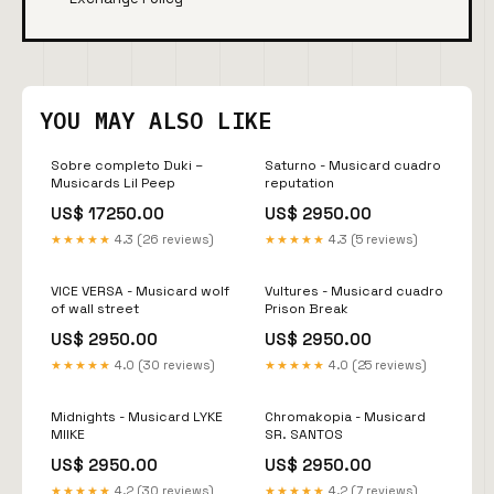
YOU MAY ALSO LIKE
Sobre completo Duki –
Saturno - Musicard cuadro
Musicards Lil Peep
reputation
US$ 17250.00
US$ 2950.00
★★★★★
4.3 (26 reviews)
★★★★★
4.3 (5 reviews)
VICE VERSA - Musicard wolf
Vultures - Musicard cuadro
of wall street
Prison Break
US$ 2950.00
US$ 2950.00
★★★★★
4.0 (30 reviews)
★★★★★
4.0 (25 reviews)
Midnights - Musicard LYKE
Chromakopia - Musicard
MIIKE
SR. SANTOS
US$ 2950.00
US$ 2950.00
★★★★★
4.2 (30 reviews)
★★★★★
4.2 (7 reviews)