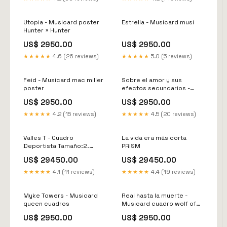
Utopia - Musicard poster
Estrella - Musicard musi
Hunter × Hunter
US$ 2950.00
US$ 2950.00
★★★★★
4.6 (26 reviews)
★★★★★
5.0 (5 reviews)
Feid - Musicard mac miller
Sobre el amor y sus
poster
efectos secundarios -
Musicard deftones Koi no
US$ 2950.00
US$ 2950.00
yokan
★★★★★
4.2 (15 reviews)
★★★★★
4.5 (20 reviews)
Valles T - Cuadro
La vida era más corta
Deportista Tamaño:2.
PRISM
28X35cm
US$ 29450.00
US$ 29450.00
★★★★★
4.1 (11 reviews)
★★★★★
4.4 (19 reviews)
Myke Towers - Musicard
Real hasta la muerte -
queen cuadros
Musicard cuadro wolf of
wall street
US$ 2950.00
US$ 2950.00