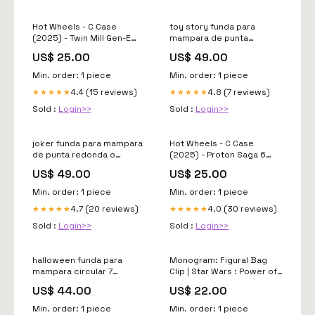
Hot Wheels - C Case
toy story funda para
(2025) - Twin Mill Gen-E
mampara de punta
WWE
redonda o rectangular 1
US$ 25.00
US$ 49.00
Medida:213 cm * 120 cm
(7 pies * 4,0 pies)
Min. order: 1 piece
Min. order: 1 piece
4.4 (15 reviews)
4.8 (7 reviews)
★★★★★
★★★★★
Sold :
Login>>
Sold :
Login>>
joker funda para mampara
Hot Wheels - C Case
de punta redonda o
(2025) - Proton Saga 6
rectangular 1 Medida:150
pulgadas
US$ 49.00
US$ 25.00
cm * 65 cm (5,0 pies * 2,1
pies)
Min. order: 1 piece
Min. order: 1 piece
4.7 (20 reviews)
4.0 (30 reviews)
★★★★★
★★★★★
Sold :
Login>>
Sold :
Login>>
halloween funda para
Monogram: Figural Bag
mampara circular 7
Clip | Star Wars : Power of
Medida:190 CM (6,23 PIES)
Force (Droids and Ships) -
US$ 44.00
US$ 22.00
Series 8 ( x 1 unidad)
Enredados
Min. order: 1 piece
Min. order: 1 piece