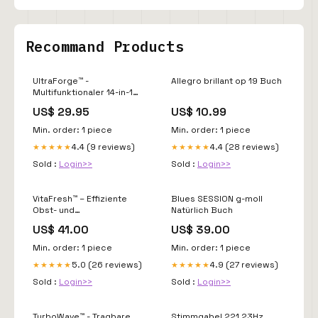
Recommand Products
UltraForge™ -
Allegro brillant op 19 Buch
Multifunktionaler 14-in-1
Edelstahlhammer für jede
US$ 29.95
US$ 10.99
Aufgabe review_damen
Min. order: 1 piece
Min. order: 1 piece
4.4 (9 reviews)
4.4 (28 reviews)
★★★★★
★★★★★
Sold :
Login>>
Sold :
Login>>
VitaFresh™ – Effiziente
Blues SESSION g-moll
Obst- und
Natürlich Buch
Gemüsewaschanlage
US$ 41.00
US$ 39.00
Farbe:Weiß
Min. order: 1 piece
Min. order: 1 piece
5.0 (26 reviews)
4.9 (27 reviews)
★★★★★
★★★★★
Sold :
Login>>
Sold :
Login>>
TurboWave™ - Tragbare
Stimmgabel 221,23Hz