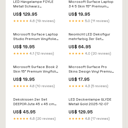
LED Hängelampe FOYLE
Microsoft Surface Laptop
Metall Schwarz
3 4 5 Skin 15" Premium
Produktgrösse:122x10x69
Vinylfolie Kratzerschutz
US$ 129.95
US$ 19.95
Design Abstract
cid_1940143
★★★★★
4.6 (19 reviews)
★★★★★
5.0 (11 reviews)
Microsoft Surface Laptop
Neonlicht LED Dekofigur
Studio Premium Vinylfolie
mehrfarbig 3er Set
Kratzerschutz Design
FLORETTA 2024-05-22
US$ 19.95
US$ 64.95
Afrika kindle
★★★★★
4.1 (12 reviews)
★★★★★
4.0 (20 reviews)
Microsoft Surface Book 2
Microsoft Surface Pro
Skin 15" Premium Vinylfolie
Skins Design Vinyl Premium
Kratzerschutz Design
Folie Modellwahl Motiv
US$ 19.95
US$ 17.95
Green Heaven switch
Geo dji_mavic_3
★★★★★
4.8 (10 reviews)
★★★★★
4.3 (5 reviews)
Dekokissen 2er Set
LED Deckenlampe GLYDE
DEEPOR Jute 45 x 45 cm
Metall Gold 2025-12-07
Bunt Orientalisches
US$ 45.95
US$ 129.95
Muster Material:Jute
★★★★★
4.6 (20 reviews)
★★★★★
4.8 (17 reviews)