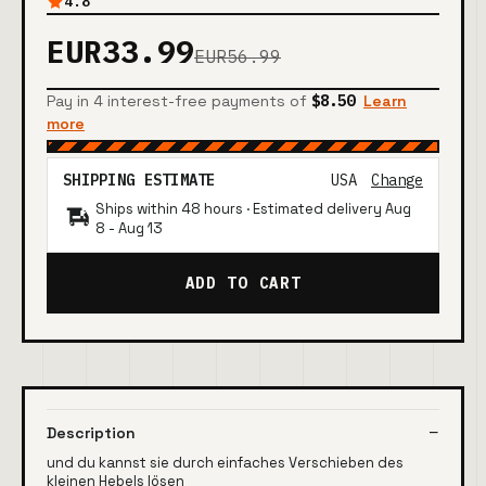
4.8
EUR33.99
EUR56.99
Pay in 4 interest-free payments of
$8.50
Learn
more
SHIPPING ESTIMATE
USA
Change
Ships within 48 hours · Estimated delivery
Aug
8
-
Aug 13
ADD TO CART
Description
und du kannst sie durch einfaches Verschieben des
kleinen Hebels lösen