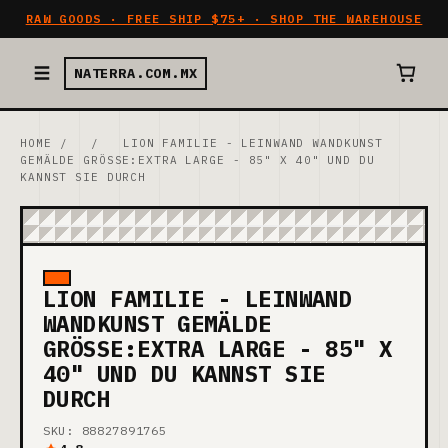
RAW GOODS · FREE SHIP $75+ · SHOP THE WAREHOUSE
NATERRA.COM.MX
HOME
/
/
LION FAMILIE - LEINWAND WANDKUNST
GEMÄLDE GRÖSSE:EXTRA LARGE - 85" X 40" UND DU K
ANNST SIE DURCH
LION FAMILIE - LEINWAND
WANDKUNST GEMÄLDE
GRÖSSE:EXTRA LARGE - 85" X 4
0" UND DU KANNST SIE D
URCH
SKU: 88827891765