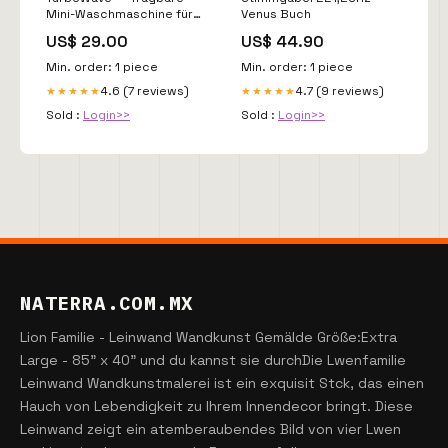
Mini-Waschmaschine für
Venus Buch
schnelle und effiziente
US$ 29.00
US$ 44.90
Wäsche Lederleggings
Min. order: 1 piece
Min. order: 1 piece
4.6 (7 reviews)
4.7 (9 reviews)
★★★★★
★★★★★
Sold :
Login>>
Sold :
Login>>
NATERRA.COM.MX
Lion Familie - Leinwand Wandkunst Gemälde Größe:Extra
Large - 85" x 40" und du kannst sie durchDie Lwenfamilie
Leinwand Wandkunstmalerei ist ein exquisit Stck, das einen
Hauch von Lebendigkeit zu Ihrem Innendecor bringt. Diese
Leinwand zeigt ein atemberaubendes Bild von vier Lwen