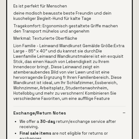
Es ist perfekt für Menschen
deine modisch bewusste beste Freundin und dein
kuscheliger Begleit-Hund für kalte Tage
Tragekomfort: Ergonomisch gestaltete Griffe machen
den Transport mühelos und angenehm
Merkmal: Texturierte Oberfläche
Lion Familie - Leinwand Wandkunst Gemälde Größe:Extra
Large - 85" x 40" und du kannst sie durchDie
Lwenfamilie Leinwand Wandkunstmalerei ist ein exquisit
Stck, das einen Hauch von Lebendigkeit zu Ihrem
Innendecor bringt. Diese Leinwand zeigt ein
atemberaubendes Bild von vier Lwen und ist eine
hervorragende Ergnzung fr Ihren Familienbereich. Diese
Wandkunst ist ideal, um Ihr Schlafzimmer, Essbereich,
Wohnzimmer, Arbeitsplatz, Studentenwohnheim,
Hotellobby und mehr zu verschnern! Kombinieren Sie
verschiedene Favoriten, um eine auffllige Feature
Exchange/Return Notes
We offer a
30-day
return/exchange service after
receiving.
Final sale items
are not eligible for returns or
exchanges.