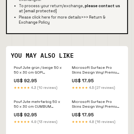
To process your return/exchange,
please contact us
at
[email protected]
Please click here for more details>>>
Return &
Exchange Policy
YOU MAY ALSO LIKE
Pouf Jute grün / beige 50 x
Microsoft Surface Pro
50 x 30 cm GOPI
Skins Design Vinyl Premium
Material:Jute
Folie Modellwahl Motiv
US$ 92.95
US$ 17.95
Afrika surface
★★★★★
4.3 (10 reviews)
★★★★★
4.5 (27 reviews)
Pouf Jute mehrfarbig 50 x
Microsoft Surface Pro
50 x 30 cm CUMBUM
Skins Design Vinyl Premium
2025-09-23
Folie Modellwahl Motiv
US$ 92.95
US$ 17.95
Apocalypse black xbox
★★★★★
4.9 (13 reviews)
★★★★★
4.8 (16 reviews)