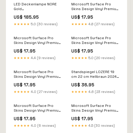
LED Deckenlampe NORE
Microsoft Surface Pro
Gold
Skins Design Vinyl Premium
Produktgrösse:52x52x20
Folie Modellwahl Motiv
US$ 185.95
US$ 17.95
Elfenblüte surface
★★★★★
5.0 (30 reviews)
★★★★★
4.8 (27 reviews)
Microsoft Surface Pro
Microsoft Surface Pro
Skins Design Vinyl Premium
Skins Design Vinyl Premium
Folie Modellwahl Motiv
Folie Modellwahl Motiv
US$ 17.95
US$ 17.95
Hard Skull s10
Golden Light ps3
★★★★★
4.4 (9 reviews)
★★★★★
5.0 (20 reviews)
Microsoft Surface Pro
Standspiegel LOZERE 19
Skins Design Vinyl Premium
cm 22 cm Hellbraun 2024-
Folie Modellwahl Motiv
08-04
US$ 17.95
US$ 36.95
Marmor weiss switch
custom
★★★★★
4.0 (27 reviews)
★★★★★
4.6 (23 reviews)
Microsoft Surface Pro
Microsoft Surface Pro
Skins Design Vinyl Premium
Skins Design Vinyl Premium
Folie Modellwahl Motiv
Folie Modellwahl Motiv
US$ 17.95
US$ 17.95
Pink Dragon neon
Purple Space hideme
★★★★★
4.0 (6 reviews)
★★★★★
4.5 (30 reviews)